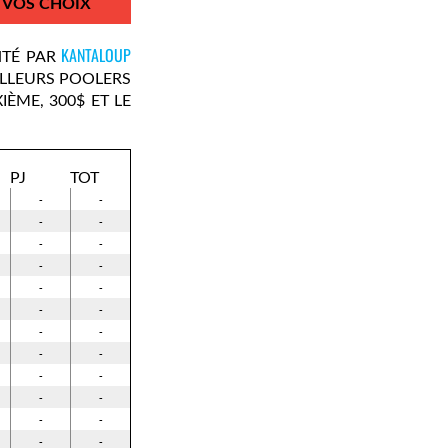
VOS CHOIX
KANTALOUP
NTÉ PAR
ILLEURS POOLERS
IÈME, 300$ ET LE
PJ
TOT
-
-
-
-
-
-
-
-
-
-
-
-
-
-
-
-
-
-
-
-
-
-
-
-