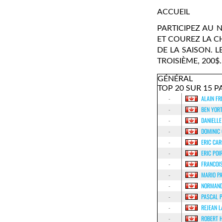
ACCUEIL
PARTICIPEZ AU
ET COUREZ LA C
DE LA SAISON. L
TROISIÈME, 200$.
GÉNÉRAL
TOP 20 SUR 15 P
-
ALAIN FR
-
BEN YOR
-
DANIELLE
-
DOMINIC
-
ERIC CA
-
ERIC POI
-
FRANCOIS
-
MARIO P
-
NORMAND
-
PASCAL 
-
REJEAN 
-
ROBERT 