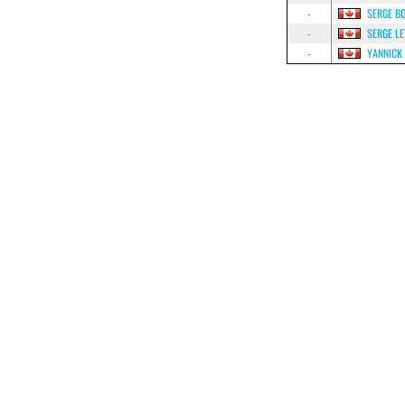
-
SERGE B
-
SERGE L
-
YANNICK