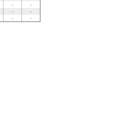
-
-
-
-
-
-