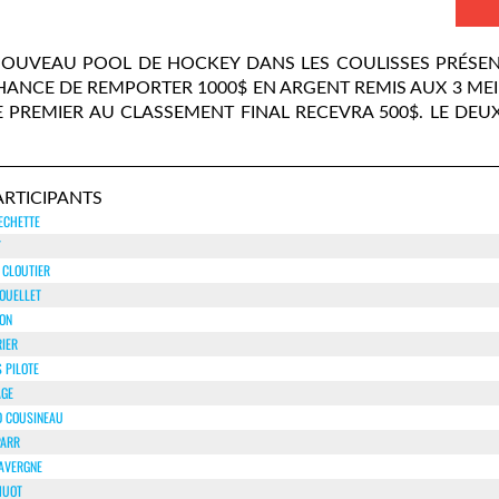
 NOUVEAU POOL DE HOCKEY DANS LES COULISSES PRÉSE
HANCE DE REMPORTER 1000$ EN ARGENT REMIS AUX 3 ME
E PREMIER AU CLASSEMENT FINAL RECEVRA 500$. LE DEUX
ARTICIPANTS
ECHETTE
T
 CLOUTIER
 OUELLET
RON
RIER
 PILOTE
AGE
 COUSINEAU
PARR
LAVERGNE
HUOT