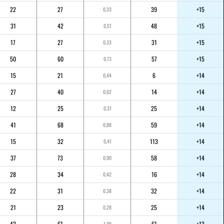
22
27
39
+15
0,33
31
42
48
+15
0,51
17
27
31
+15
0,33
50
60
57
+15
0,73
15
21
6
+14
0,44
27
40
14
+14
0,62
12
25
25
+14
0,37
41
68
59
+14
0,88
15
32
113
+14
0,41
37
73
58
+14
0,90
28
34
16
+14
0,42
22
31
32
+14
0,38
21
23
25
+14
0,28
42
61
61
+13
1,09