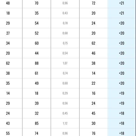
48
70
72
+21
0,96
18
35
20
+21
0,43
29
54
24
+20
0,78
27
52
20
+20
0,68
34
60
62
+20
0,75
20
44
46
+20
0,54
62
88
38
+20
1,07
38
61
14
+20
0,74
35
49
22
+20
0,60
14
18
16
+19
0,29
29
39
24
+19
0,56
24
32
45
+18
0,45
43
85
30
+18
1,12
55
74
76
+18
0,96