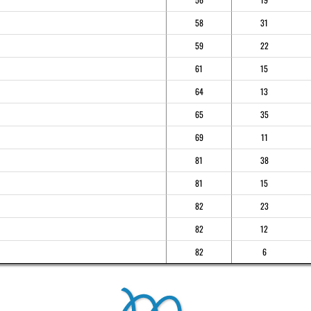
58
31
59
22
61
15
64
13
65
35
69
11
81
38
81
15
82
23
82
12
82
6