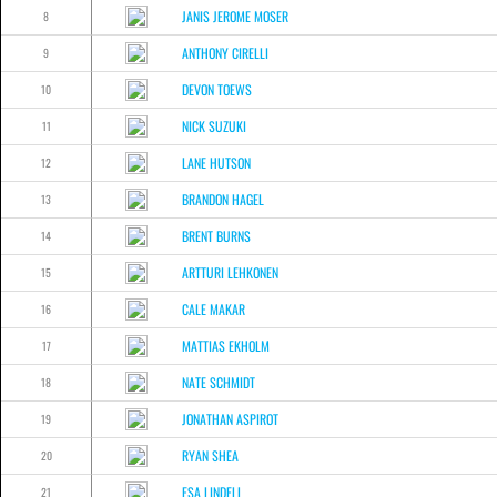
JANIS JEROME MOSER
8
ANTHONY CIRELLI
9
DEVON TOEWS
10
NICK SUZUKI
11
LANE HUTSON
12
BRANDON HAGEL
13
BRENT BURNS
14
ARTTURI LEHKONEN
15
CALE MAKAR
16
MATTIAS EKHOLM
17
NATE SCHMIDT
18
JONATHAN ASPIROT
19
RYAN SHEA
20
ESA LINDELL
21