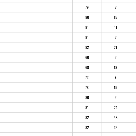
79
2
80
15
81
11
81
2
82
21
60
3
68
19
73
7
78
15
80
3
81
24
82
48
82
33