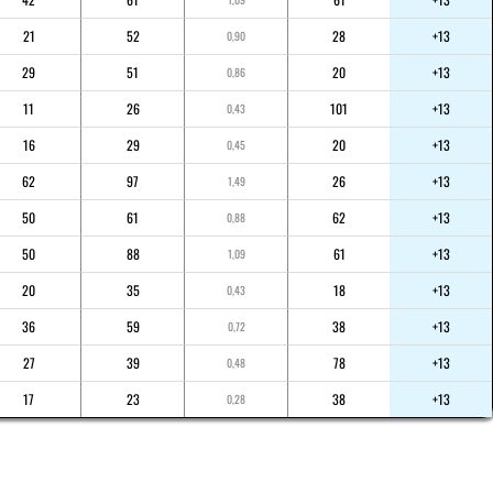
21
52
28
+13
0,90
29
51
20
+13
0,86
11
26
101
+13
0,43
16
29
20
+13
0,45
62
97
26
+13
1,49
50
61
62
+13
0,88
50
88
61
+13
1,09
20
35
18
+13
0,43
36
59
38
+13
0,72
27
39
78
+13
0,48
17
23
38
+13
0,28