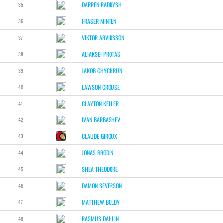
DARREN RADDYSH
35
FRASER MINTEN
36
VIKTOR ARVIDSSON
37
ALIAKSEI PROTAS
38
JAKOB CHYCHRUN
39
LAWSON CROUSE
40
CLAYTON KELLER
41
IVAN BARBASHEV
42
CLAUDE GIROUX
43
JONAS BRODIN
44
SHEA THEODORE
45
DAMON SEVERSON
46
MATTHEW BOLDY
47
RASMUS DAHLIN
48