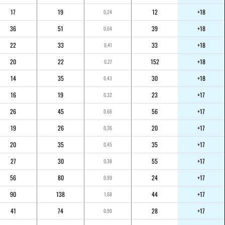
17
19
12
+18
0,24
36
51
39
+18
0,64
22
33
33
+18
0,41
20
22
152
+18
0,27
14
35
30
+18
0,43
16
19
23
+17
0,32
26
45
56
+17
0,66
19
26
20
+17
0,36
20
35
35
+17
0,45
27
30
55
+17
0,38
56
80
24
+17
0,99
90
138
44
+17
1,68
41
74
28
+17
0,90