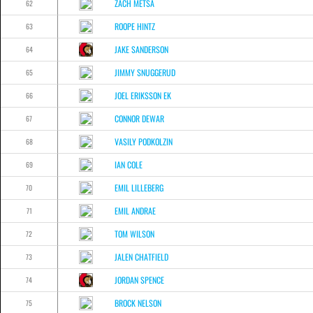
ZACH METSA
62
ROOPE HINTZ
63
JAKE SANDERSON
64
JIMMY SNUGGERUD
65
JOEL ERIKSSON EK
66
CONNOR DEWAR
67
VASILY PODKOLZIN
68
IAN COLE
69
EMIL LILLEBERG
70
EMIL ANDRAE
71
TOM WILSON
72
JALEN CHATFIELD
73
JORDAN SPENCE
74
BROCK NELSON
75