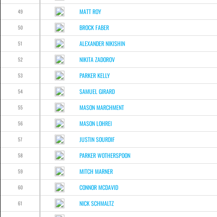
MATT ROY
49
BROCK FABER
50
ALEXANDER NIKISHIN
51
NIKITA ZADOROV
52
PARKER KELLY
53
SAMUEL GIRARD
54
MASON MARCHMENT
55
MASON LOHREI
56
JUSTIN SOURDIF
57
PARKER WOTHERSPOON
58
MITCH MARNER
59
CONNOR MCDAVID
60
NICK SCHMALTZ
61