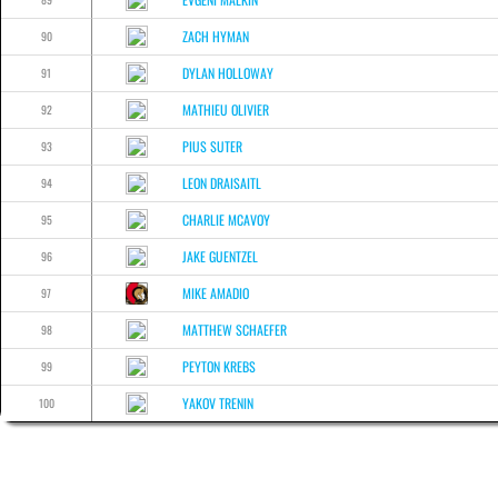
ZACH HYMAN
90
DYLAN HOLLOWAY
91
MATHIEU OLIVIER
92
PIUS SUTER
93
LEON DRAISAITL
94
CHARLIE MCAVOY
95
JAKE GUENTZEL
96
MIKE AMADIO
97
MATTHEW SCHAEFER
98
PEYTON KREBS
99
YAKOV TRENIN
100