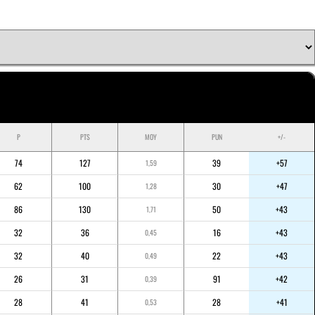
P
PTS
MOY
PUN
+/-
74
127
39
+57
1,59
62
100
30
+47
1,28
86
130
50
+43
1,71
32
36
16
+43
0,45
32
40
22
+43
0,49
26
31
91
+42
0,39
28
41
28
+41
0,53