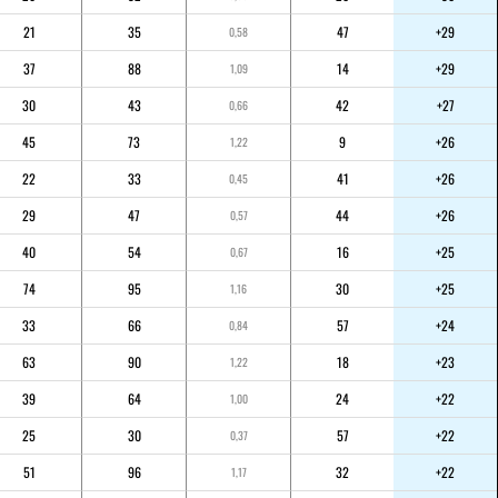
21
35
47
+29
0,58
37
88
14
+29
1,09
30
43
42
+27
0,66
45
73
9
+26
1,22
22
33
41
+26
0,45
29
47
44
+26
0,57
40
54
16
+25
0,67
74
95
30
+25
1,16
33
66
57
+24
0,84
63
90
18
+23
1,22
39
64
24
+22
1,00
25
30
57
+22
0,37
51
96
32
+22
1,17