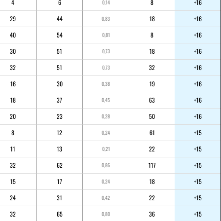
4
6
8
+16
0,14
29
44
18
+16
0,83
40
54
8
+16
0,81
30
51
18
+16
0,73
32
51
32
+16
0,73
16
30
19
+16
0,38
18
37
63
+16
0,45
20
23
50
+16
0,28
8
12
61
+15
0,24
11
13
22
+15
0,21
32
62
117
+15
0,86
15
17
18
+15
0,24
24
31
22
+15
0,42
32
65
36
+15
0,80