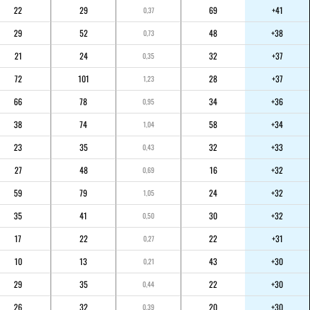
22
29
69
+41
0,37
29
52
48
+38
0,73
21
24
32
+37
0,35
72
101
28
+37
1,23
66
78
34
+36
0,95
38
74
58
+34
1,04
23
35
32
+33
0,43
27
48
16
+32
0,69
59
79
24
+32
1,05
35
41
30
+32
0,50
17
22
22
+31
0,27
10
13
43
+30
0,21
29
35
22
+30
0,44
26
32
20
+30
0,39