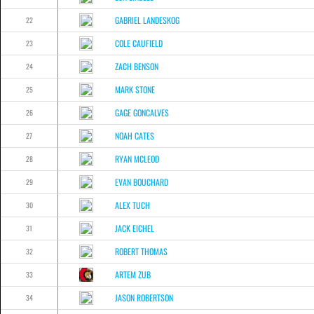
GABRIEL LANDESKOG
22
COLE CAUFIELD
23
ZACH BENSON
24
MARK STONE
25
GAGE GONCALVES
26
NOAH CATES
27
RYAN MCLEOD
28
EVAN BOUCHARD
29
ALEX TUCH
30
JACK EICHEL
31
ROBERT THOMAS
32
ARTEM ZUB
33
JASON ROBERTSON
34