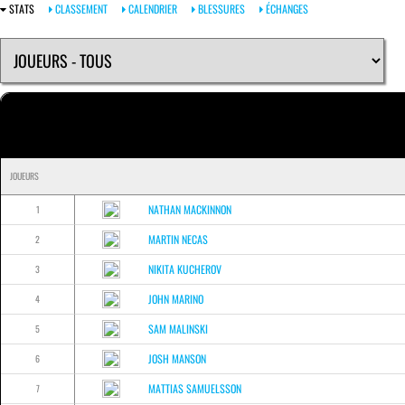
STATS
CLASSEMENT
CALENDRIER
BLESSURES
ÉCHANGES
JOUEURS
NATHAN MACKINNON
1
MARTIN NECAS
2
NIKITA KUCHEROV
3
JOHN MARINO
4
SAM MALINSKI
5
JOSH MANSON
6
MATTIAS SAMUELSSON
7