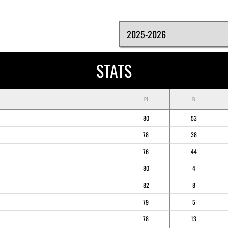
STATS
PJ
B
80
53
78
38
76
44
80
4
82
8
79
5
78
13