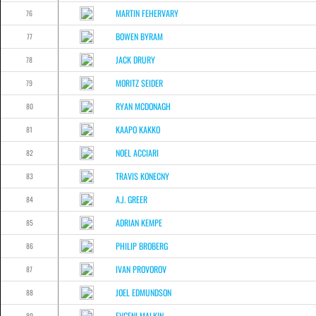
MARTIN FEHERVARY
76
BOWEN BYRAM
77
JACK DRURY
78
MORITZ SEIDER
79
RYAN MCDONAGH
80
KAAPO KAKKO
81
NOEL ACCIARI
82
TRAVIS KONECNY
83
A.J. GREER
84
ADRIAN KEMPE
85
PHILIP BROBERG
86
IVAN PROVOROV
87
JOEL EDMUNDSON
88
EVGENI MALKIN
89